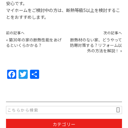
安心です。
マイホームをご検討中の方は、断熱等級5以上を検討するこ
とをおすすめします。
前の記事へ
次の記事へ
«
築30年の家の断熱性能をあげ
断熱材のない家、どうやって
るといくらかかる？
防寒対策する？リフォーム以
外の方法を解説！
»
F
T
共
a
w
有
c
itt
e
er
b
o
カテゴリー