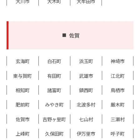
大川市
大木町
大牟田市
佐賀
玄海町
白石町
浜玉町
神埼市
東与賀町
有田町
武雄市
江北町
相知町
諸富町
鎮西町
鳥栖市
肥前町
みやき町
北波多村
厳木町
佐賀市
吉野ヶ里町
七山村
三瀬村
上峰町
久保田町
伊万里市
呼子町