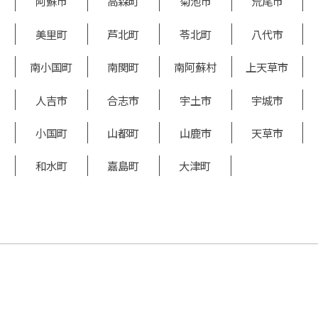
阿蘇市
高森町
菊池市
荒尾市
美里町
芦北町
苓北町
八代市
南小国町
南関町
南阿蘇村
上天草市
人吉市
合志市
宇土市
宇城市
小国町
山都町
山鹿市
天草市
和水町
嘉島町
大津町