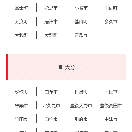
富士町
嬉野市
小城市
川副町
太良町
唐津市
基山町
多久市
大和町
大町町
鹿島市
大分
玖珠町
由布市
日出町
日田市
杵築市
津久見市
豊後大野市
豊後高田市
竹田市
臼杵市
別府市
中津市