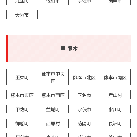
九重町
佐伯市
宇佐市
国東市
大分市
熊本
熊本市中央
玉東町
熊本市北区
熊本市南区
区
熊本市東区
熊本市西区
玉名市
産山村
甲佐町
益城町
水俣市
氷川町
御船町
西原村
菊陽町
長洲町