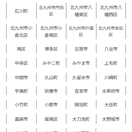
北九州市八
北九州市八
北九州市門司
広川町
区
幡東区
幡西区
北九州市小
北九州市小
北九州市戸畑
北九州市若松
倉北区
倉南区
区
区
南区
博多区
古賀市
八女市
中央区
みやこ町
みやま市
上毛町
中間市
久山町
久留米市
川崎町
宇美町
宗像市
宮若市
太宰府市
小竹町
小郡市
岡垣町
大任町
嘉麻市
城南区
大刀洗町
大野城市