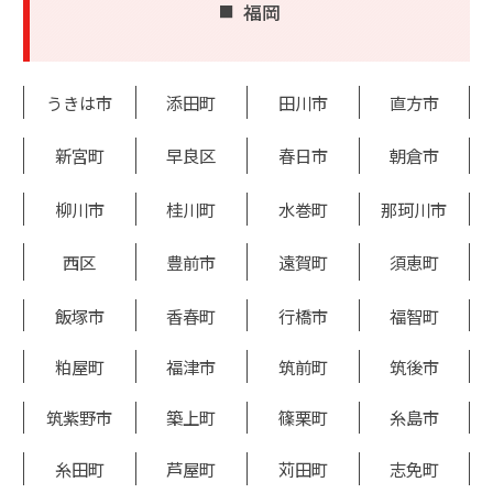
福岡
うきは市
添田町
田川市
直方市
新宮町
早良区
春日市
朝倉市
柳川市
桂川町
水巻町
那珂川市
西区
豊前市
遠賀町
須恵町
飯塚市
香春町
行橋市
福智町
粕屋町
福津市
筑前町
筑後市
筑紫野市
築上町
篠栗町
糸島市
糸田町
芦屋町
苅田町
志免町