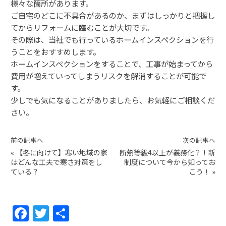
様々な箇所があります。
ご自宅のどこに不具合があるのか、まずはしっかりと把握し
てからリフォームに臨むことが大切です。
その際は、当社でも行っているホームインスペクションを行
うことをおすすめします。
ホームインスペクションをすることで、工事が始まってから
費用が増えていってしまうリスクを解消することが可能で
す。
少しでも気になることがありましたら、お気軽にご相談くだ
さい。
前の記事へ
次の記事へ
«
【冬に向けて】寒い地域の家
断熱等級4以上が義務化？！新
はどんな工夫で寒さ対策をし
制度について今から知ってお
ている？
こう！
»
F
T
共