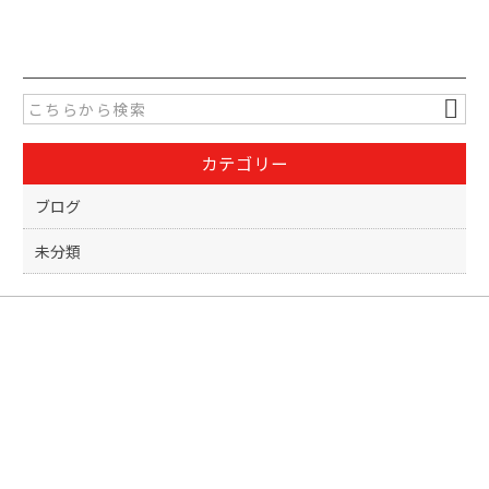
a
w
有
c
itt
e
er
b
o
カテゴリー
o
k
ブログ
未分類