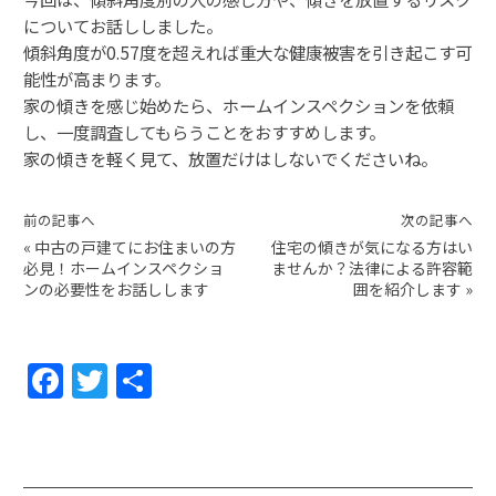
についてお話ししました。
傾斜角度が0.57度を超えれば重大な健康被害を引き起こす可
能性が高まります。
家の傾きを感じ始めたら、ホームインスペクションを依頼
し、一度調査してもらうことをおすすめします。
家の傾きを軽く見て、放置だけはしないでくださいね。
前の記事へ
次の記事へ
«
中古の戸建てにお住まいの方
住宅の傾きが気になる方はい
必見！ホームインスペクショ
ませんか？法律による許容範
ンの必要性をお話しします
囲を紹介します
»
F
T
共
a
w
有
c
itt
e
er