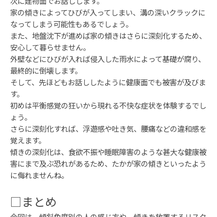
次に建物面でお話しします。
家の傾きによってひびが入ってしまい、溝の深いクラックに
なってしまう可能性もあるでしょう。
また、地盤沈下が進めば家の傾きはさらに深刻化するため、
安心して暮らせません。
外壁などにひびが入れば侵入した雨水によって基礎が腐り、
最終的に倒壊します。
そして、先ほどもお話ししたように健康面でも被害が及びま
す。
初めは平衡感覚の狂いから現れる不快な症状を体験するでし
ょう。
さらに深刻化すれば、浮遊感や吐き気、腰痛などの違和感を
覚えます。
傾きの深刻化は、食欲不振や睡眠障害のような甚大な健康被
害にまで及ぶ恐れがあるため、たかが家の傾きといったよう
に侮れませんね。
□まとめ
今回は、傾斜角度別の人の感じ方や、傾きを放置するリスク