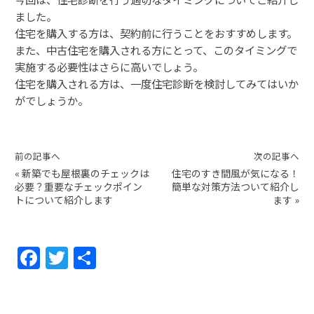
ました。
住宅を購入する方は、契約前に行うことをおすすめします。
また、中古住宅を購入される方にとって、このタイミングで
実施する必要性はさらに高いでしょう。
住宅を購入される方は、一度住宅診断を検討してみてはいか
がでしょうか。
前の記事へ
次の記事へ
«
新築でも屋根裏のチェックは
住宅のすき間風が気になる！
必要？重要なチェックポイン
簡単な対策方法ついて紹介し
トについて紹介します
ます
»
F
T
共
a
w
有
c
itt