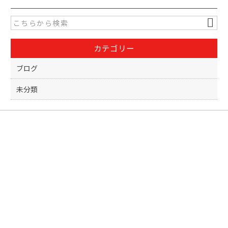
e
er
b
o
カテゴリー
o
k
ブログ
未分類