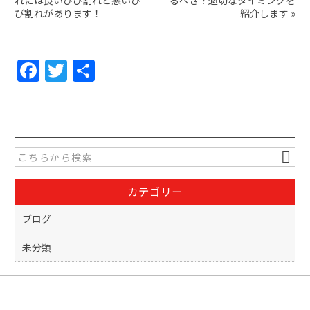
れには良いひび割れと悪いひ
るべき？適切なタイミングを
び割れがあります！
紹介します
»
F
T
共
a
w
有
c
itt
e
er
b
o
カテゴリー
o
k
ブログ
未分類