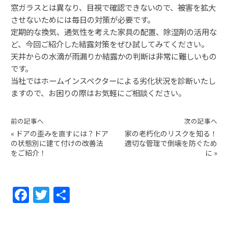
窓ガラスとは異なり、目視で確認できないので、被害を拡大
させないためには毎日の対策が必要です。
定期的な換気、通気性を考えた家具の配置、除湿剤の活用な
ど、今回ご紹介した結露対策をぜひ試してみてください。
天井からの水滴が雨漏りか結露かの判断は非常に難しいもの
です。
当社ではホームインスペクターによる劣化状況を診断いたし
ますので、お困りの際はお気軽にご相談ください。
前の記事へ
次の記事へ
«
ドアの歪みを直すには？ドア
家の老朽化のリスクを知る！
の状態別に建て付けの改善法
適切な管理で倒壊を防ぐため
をご紹介！
に
»
F
T
共
a
w
有
c
itt