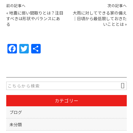
前の記事へ
次の記事へ
«
地震に弱い間取りとは？注目
大雨に対してできる家の備え
すべきは形状やバランスにあ
｜日頃から最低限しておきた
る
いこととは
»
F
T
共
a
w
有
c
itt
e
er
b
o
カテゴリー
o
k
ブログ
未分類