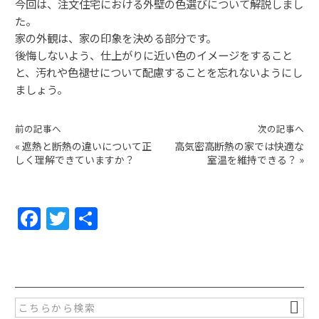
今回は、注文住宅における外壁の色選びについて解説しまし
た。
家の外観は、家の印象を決める部分です。
後悔しないよう、仕上がりに近い色のイメージをすること
と、汚れや色褪せについて配慮することを忘れないようにし
ましょう。
前の記事へ
次の記事へ
«
遮熱と断熱の違いについて正
高気密高断熱の家では快適な
しく理解できていますか？
室温を維持できる？
»
F
T
共
a
w
有
c
itt
e
er
b