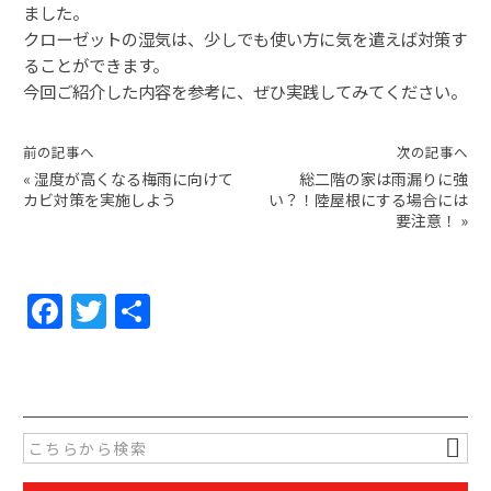
ました。
クローゼットの湿気は、少しでも使い方に気を遣えば対策す
ることができます。
今回ご紹介した内容を参考に、ぜひ実践してみてください。
前の記事へ
次の記事へ
«
湿度が高くなる梅雨に向けて
総二階の家は雨漏りに強
カビ対策を実施しよう
い？！陸屋根にする場合には
要注意！
»
F
T
共
a
w
有
c
itt
e
er
b
o