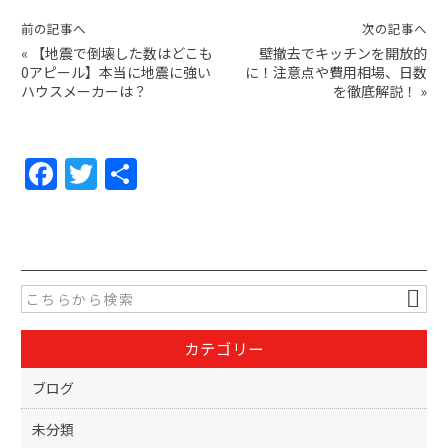
前の記事へ
次の記事へ
«
【地震で倒壊した数はどこも
壁撤去でキッチンを開放的
0アピール】本当に地震に強い
に！注意点や費用相場、日数
ハウスメーカーは？
を徹底解説！
»
F
T
共
a
w
有
c
itt
e
er
b
o
カテゴリー
o
k
ブログ
未分類