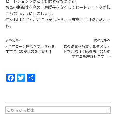
ヒートショックはとても危険なものです。
お家の断熱性を高め、寒暖差をなくしてヒートショックが起
こらないようにしましょう。
何かお困りごとがございましたら、お気軽にご相談ください
ね。
前の記事へ
次の記事へ
«
住宅ローン控除を受けられる
窓の結露を放置するデメリッ
中古住宅の築年数をご紹介！
トをご紹介！結露防止のため
の方法も解説します！
»
F
T
共
a
w
有
c
itt
e
er
b