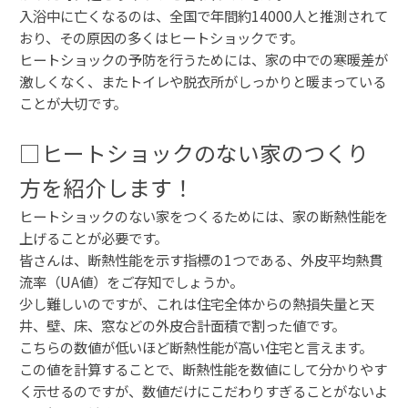
入浴中に亡くなるのは、全国で年間約14000人と推測されて
おり、その原因の多くはヒートショックです。
ヒートショックの予防を行うためには、家の中での寒暖差が
激しくなく、またトイレや脱衣所がしっかりと暖まっている
ことが大切です。
□ヒートショックのない家のつくり
方を紹介します！
ヒートショックのない家をつくるためには、家の断熱性能を
上げることが必要です。
皆さんは、断熱性能を示す指標の1つである、外皮平均熱貫
流率（UA値）をご存知でしょうか。
少し難しいのですが、これは住宅全体からの熱損失量と天
井、壁、床、窓などの外皮合計面積で割った値です。
こちらの数値が低いほど断熱性能が高い住宅と言えます。
この値を計算することで、断熱性能を数値にして分かりやす
く示せるのですが、数値だけにこだわりすぎることがないよ