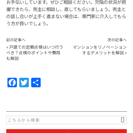
お手伝いしています。ぜひご相談ください。欠陥の状況が把
握できたら、売主に相談し、直してもらいましょう。売主と
の話し合いが上手く進まない場合は、専門家に介入してもら
う方が良いでしょう。
前の記事へ
次の記事へ
«
戸建ての定期点検はいつ行う
マンションをリノベーション
べき？点検のポイントや費用
するデメリットを解説
»
も解説
F
T
共
a
w
有
c
itt
e
er
b
o