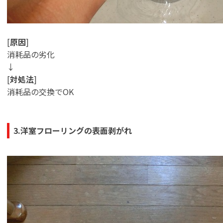
[
原因
]
消耗品の劣化
↓
[
対処法
]
消耗品の交換でOK
3.洋室フローリングの表面剥がれ